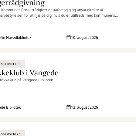
gerrådgivning
 Kommunes Borgerrådgiver er uafhængig og ansat direkte af
bestyrelsen for at hjælpe dig, hvis du er utilfreds med kommunens
g af dig eller din sag.
fte Hovedbibliotek
10. august 2026
 AKTIVITETER
kkeklub i Vangede
Strikkeklub på Vangede Bibliotek.
de Bibliotek
13. august 2026
 AKTIVITETER