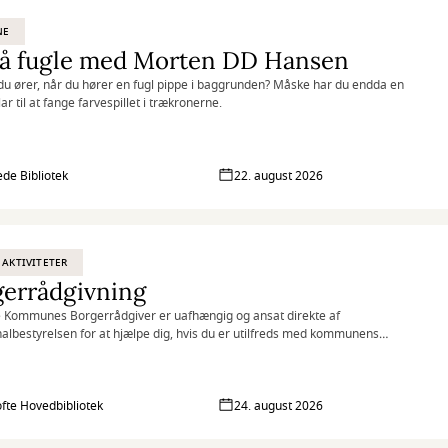
NE
på fugle med Morten DD Hansen
du ører, når du hører en fugl pippe i baggrunden? Måske har du endda en
lar til at fange farvespillet i trækronerne.
de Bibliotek
22. august 2026
 AKTIVITETER
gerrådgivning
 Kommunes Borgerrådgiver er uafhængig og ansat direkte af
bestyrelsen for at hjælpe dig, hvis du er utilfreds med kommunens
g af dig eller din sag.
fte Hovedbibliotek
24. august 2026