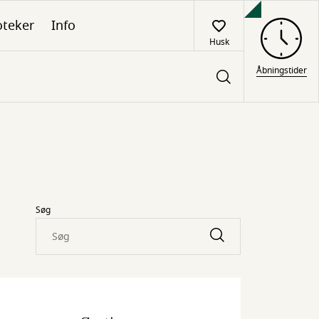
oteker
Info
Husk
Åbningstider
Søg