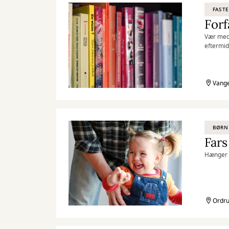
FASTE
Forf
Vær med,
eftermid
Vange
BØRN
Fars
Hænger u
Ordru