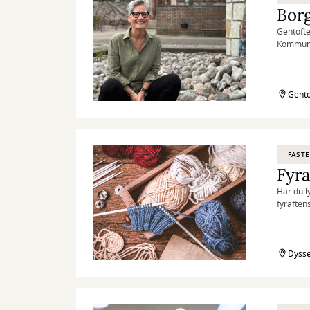
Bor
Gentofte
Kommunal
behandlin
Gento
FASTE
Fyra
Har du ly
fyraften
Dysse