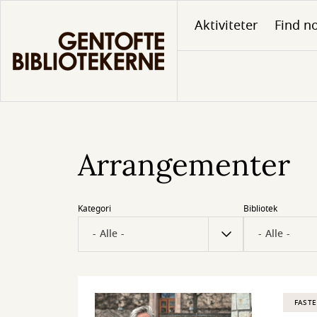
Gå
Aktiviteter
Find no
til
hovedindhold
Arrangementer
Kategori
Bibliotek
FASTE