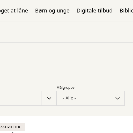
get at låne
Børn og unge
Digitale tilbud
Bibli
Målgruppe
 AKTIVITETER