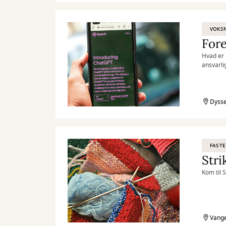
VOKS
Fore
Hvad er 
ansvarli
Dysse
FASTE
Stri
Kom til 
Vange