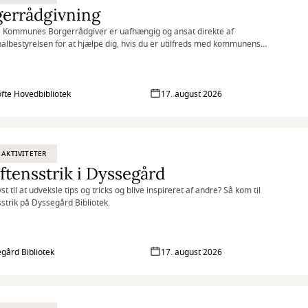
gerrådgivning
 Kommunes Borgerrådgiver er uafhængig og ansat direkte af
bestyrelsen for at hjælpe dig, hvis du er utilfreds med kommunens
g af dig eller din sag.
fte Hovedbibliotek
17. august 2026
 AKTIVITETER
ftensstrik i Dyssegård
st til at udveksle tips og tricks og blive inspireret af andre? Så kom til
sstrik på Dyssegård Bibliotek.
gård Bibliotek
17. august 2026