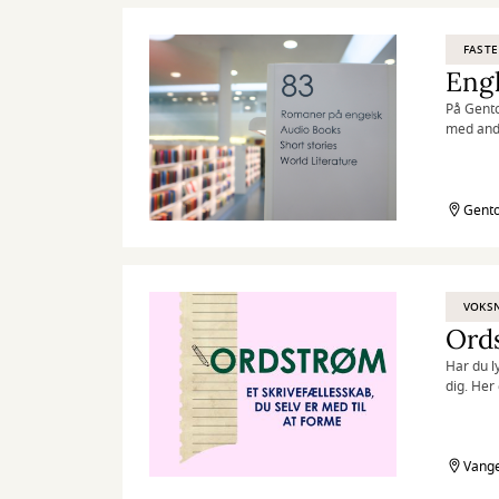
FASTE
Engl
På Gento
med and
Gento
VOKS
Ords
Har du l
dig. Her
Vange