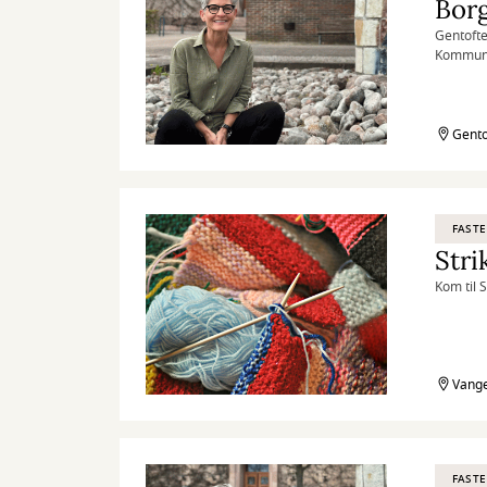
Bor
Gentofte
Kommunal
behandlin
Gento
FASTE
Stri
Kom til 
Vange
FASTE