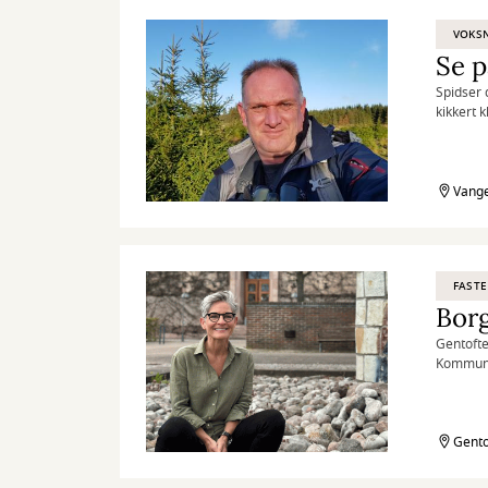
VOKS
Se 
Spidser 
kikkert k
Vange
FASTE
Bor
Gentofte
Kommunal
behandlin
Gento