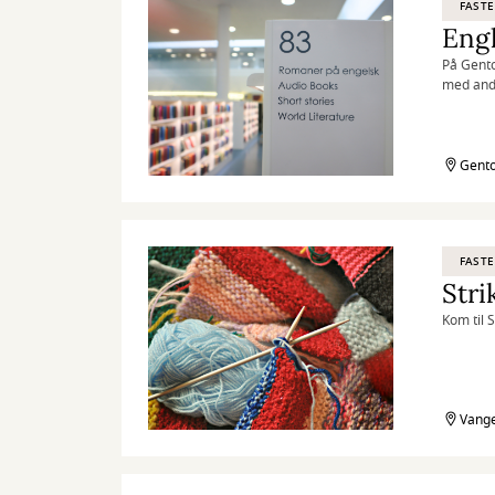
FASTE
Engl
På Gento
med and
Gento
FASTE
Stri
Kom til 
Vange