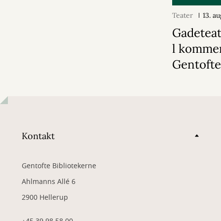
Teater
13. a
Gadeteat
l kommer
Gentoft
Kontakt
Gentofte Bibliotekerne
Ahlmanns Allé 6
2900 Hellerup