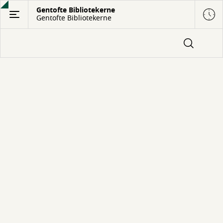
Gå
Gentofte Bibliotekerne
Gentofte Bibliotekerne
til
hovedindhold