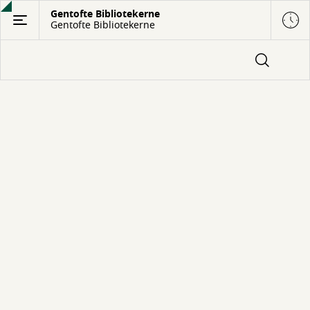
Gå
Gentofte Bibliotekerne
Gentofte Bibliotekerne
til
hovedindhold