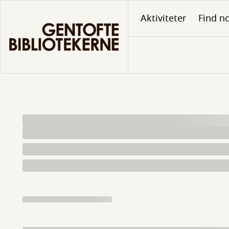
Gå
Aktiviteter
Find no
til
hovedindhold