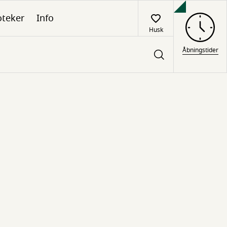
oteker
Info
Husk
Åbningstider