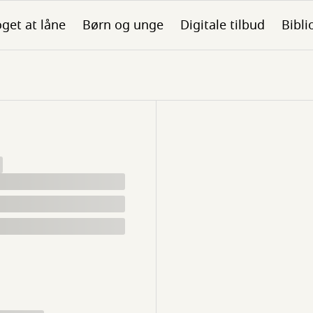
get at låne
Børn og unge
Digitale tilbud
Bibli