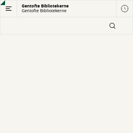
Gå
Gentofte Bibliotekerne
Gentofte Bibliotekerne
til
hovedindhold