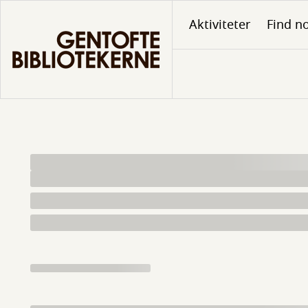
Gå
Aktiviteter
Find no
til
hovedindhold