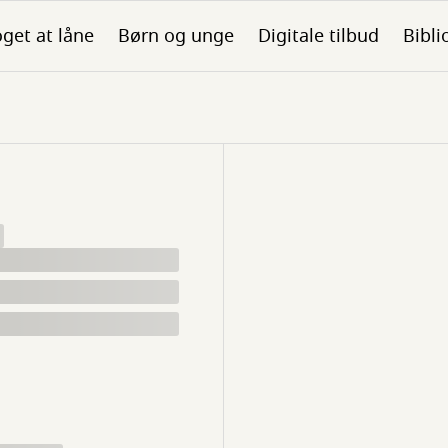
get at låne
Børn og unge
Digitale tilbud
Bibli