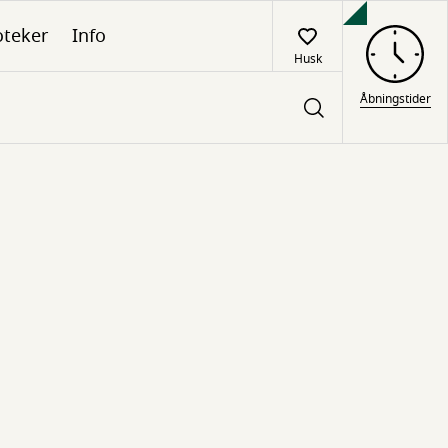
oteker
Info
Husk
Åbningstider