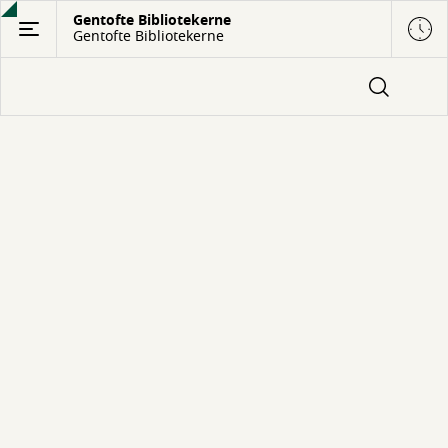
Gå
Gentofte Bibliotekerne
Gentofte Bibliotekerne
til
hovedindhold