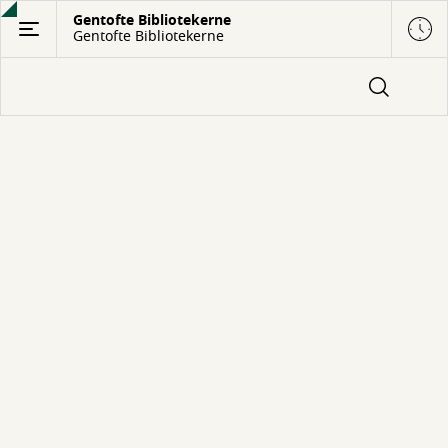
Gå
Gentofte Bibliotekerne
Gentofte Bibliotekerne
til
hovedindhold