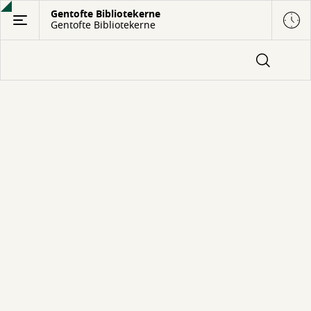
Gå
Gentofte Bibliotekerne
Gentofte Bibliotekerne
til
hovedindhold