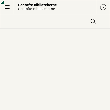
Gå
Gentofte Bibliotekerne
Gentofte Bibliotekerne
til
hovedindhold