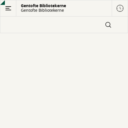
Gå
Gentofte Bibliotekerne
Gentofte Bibliotekerne
til
hovedindhold