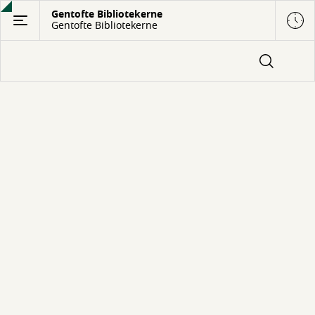
Gå
Gentofte Bibliotekerne
Gentofte Bibliotekerne
til
hovedindhold