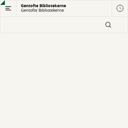
Gå
Gentofte Bibliotekerne
Gentofte Bibliotekerne
til
hovedindhold