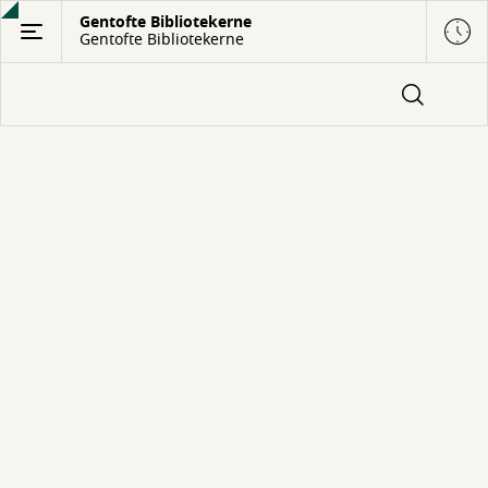
Gå
Gentofte Bibliotekerne
Gentofte Bibliotekerne
til
hovedindhold