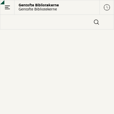
Gå
Gentofte Bibliotekerne
Gentofte Bibliotekerne
til
hovedindhold