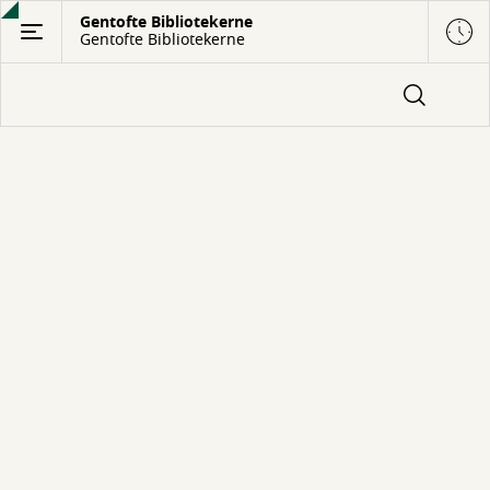
Gå
Gentofte Bibliotekerne
Gentofte Bibliotekerne
til
hovedindhold