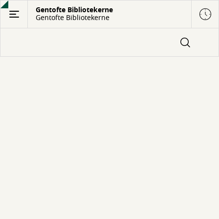
Gå
Gentofte Bibliotekerne
Gentofte Bibliotekerne
til
hovedindhold