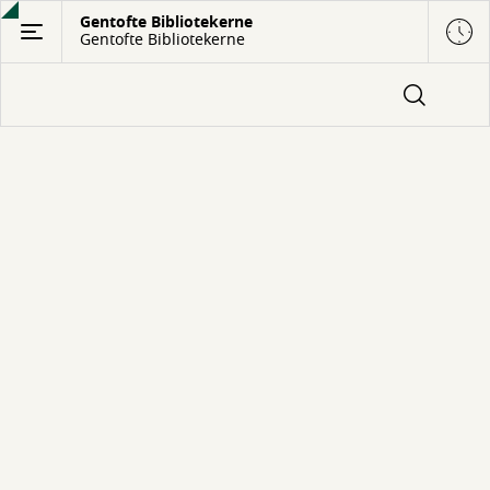
Gå
Gentofte Bibliotekerne
Gentofte Bibliotekerne
til
hovedindhold