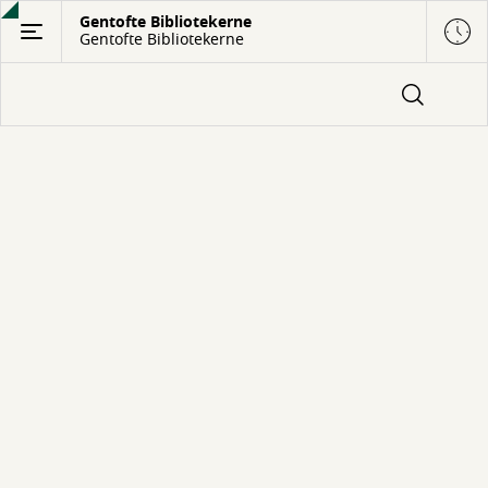
Gå
Gentofte Bibliotekerne
Gentofte Bibliotekerne
til
hovedindhold