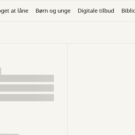
get at låne
Børn og unge
Digitale tilbud
Bibli