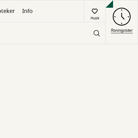
oteker
Info
Husk
Åbningstider