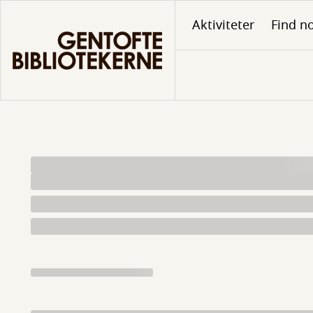
Gå
Aktiviteter
Find no
til
hovedindhold