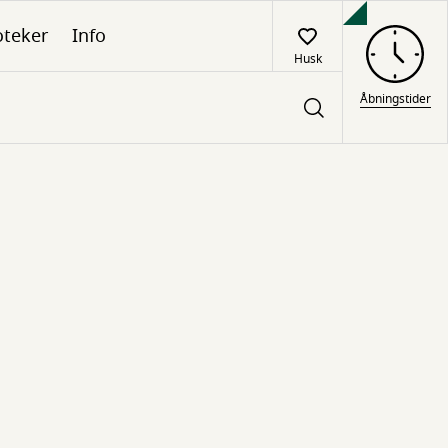
oteker
Info
Husk
Åbningstider