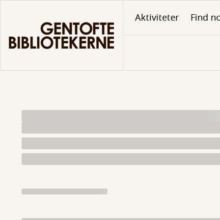
Gå
Aktiviteter
Find no
til
hovedindhold