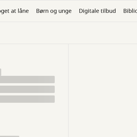
get at låne
Børn og unge
Digitale tilbud
Bibli