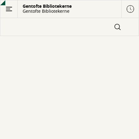
Gå
Gentofte Bibliotekerne
Gentofte Bibliotekerne
til
hovedindhold