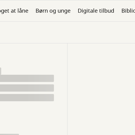
get at låne
Børn og unge
Digitale tilbud
Bibli