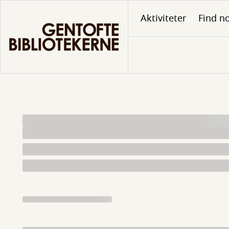
Gå
Aktiviteter
Find no
til
hovedindhold