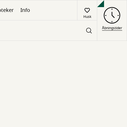
oteker
Info
Husk
Åbningstider