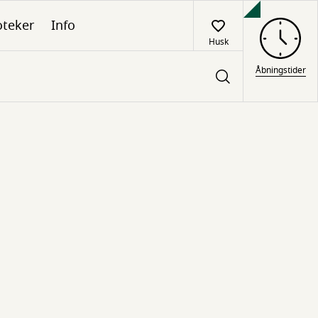
oteker
Info
Husk
Åbningstider