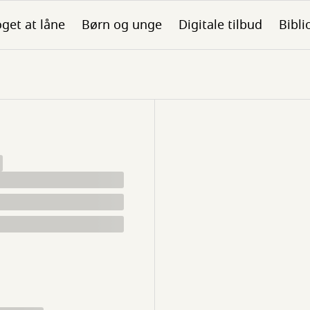
get at låne
Børn og unge
Digitale tilbud
Bibli