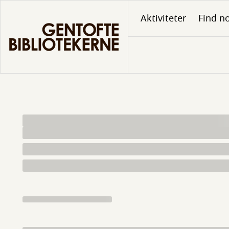
Gå
Aktiviteter
Find no
til
hovedindhold