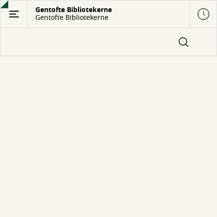
Gå
Gentofte Bibliotekerne
Gentofte Bibliotekerne
til
hovedindhold