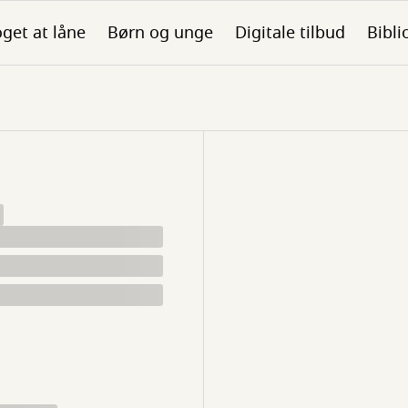
get at låne
Børn og unge
Digitale tilbud
Bibli