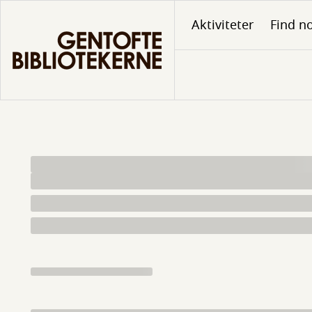
Gå
Aktiviteter
Find no
til
hovedindhold