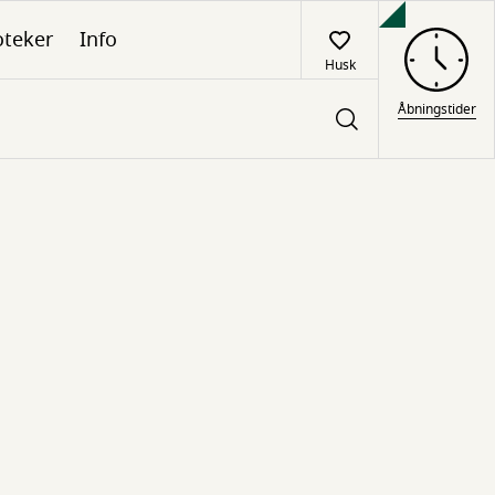
oteker
Info
Husk
Åbningstider