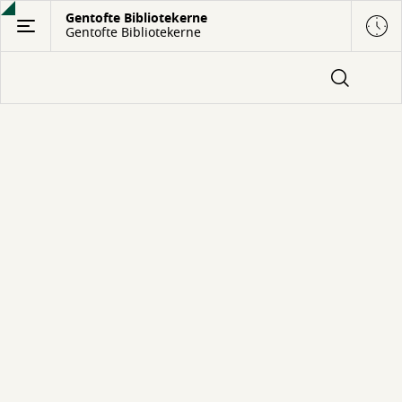
Gå
Gentofte Bibliotekerne
Gentofte Bibliotekerne
til
hovedindhold