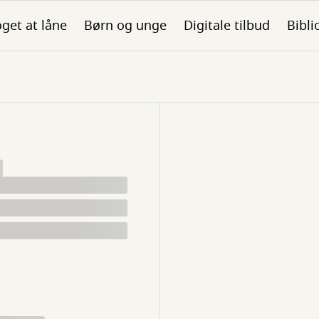
get at låne
Børn og unge
Digitale tilbud
Bibli