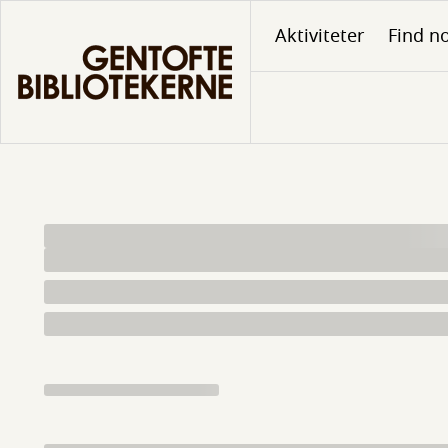
Gå
Aktiviteter
Find no
til
hovedindhold