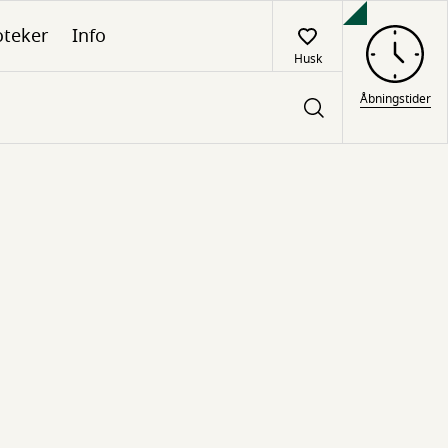
oteker
Info
Husk
Åbningstider