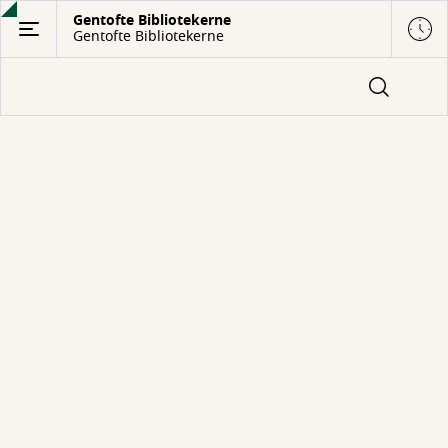
Gå
Gentofte Bibliotekerne
Gentofte Bibliotekerne
til
hovedindhold