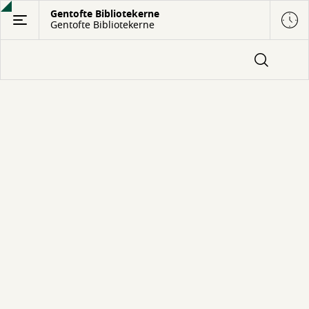
Gå
Gentofte Bibliotekerne
Gentofte Bibliotekerne
til
hovedindhold