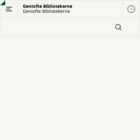
Gå
Gentofte Bibliotekerne
Gentofte Bibliotekerne
til
hovedindhold