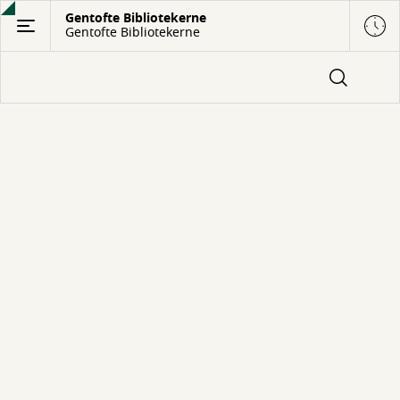
Gå
Gentofte Bibliotekerne
Gentofte Bibliotekerne
til
hovedindhold