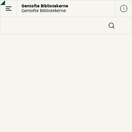
Gå
Gentofte Bibliotekerne
Gentofte Bibliotekerne
til
hovedindhold