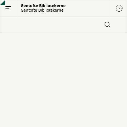
Gå
Gentofte Bibliotekerne
Gentofte Bibliotekerne
til
hovedindhold