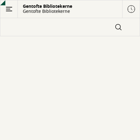
Gå
Gentofte Bibliotekerne
Gentofte Bibliotekerne
til
hovedindhold