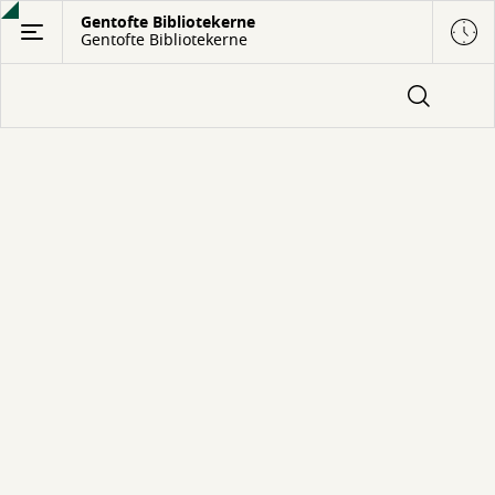
Gå
Gentofte Bibliotekerne
Gentofte Bibliotekerne
til
hovedindhold