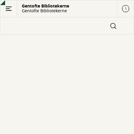
Gå
Gentofte Bibliotekerne
Gentofte Bibliotekerne
til
hovedindhold