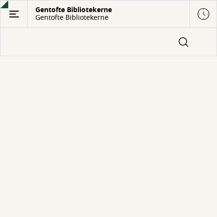
Gå
Gentofte Bibliotekerne
Gentofte Bibliotekerne
til
hovedindhold