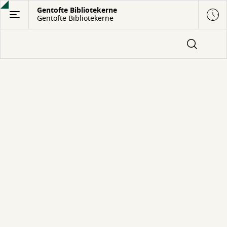
Gå
Gentofte Bibliotekerne
Gentofte Bibliotekerne
til
hovedindhold