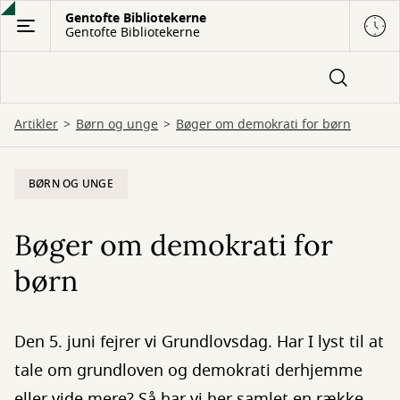
Gå
Gentofte Bibliotekerne
Gentofte Bibliotekerne
til
hovedindhold
Artikler
Børn og unge
Bøger om demokrati for børn
BØRN OG UNGE
Bøger om demokrati for
børn
Den 5. juni fejrer vi Grundlovsdag. Har I lyst til at
tale om grundloven og demokrati derhjemme
eller vide mere? Så har vi her samlet en række