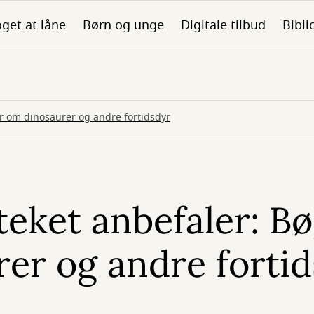
get at låne
Børn og unge
Digitale tilbud
Bibli
r om dinosaurer og andre fortidsdyr
teket anbefaler: B
er og andre forti