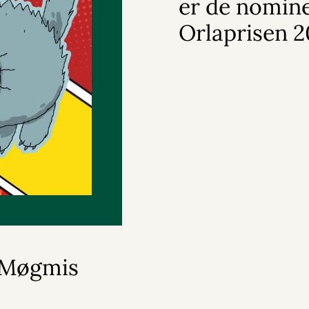
er de nomine
Orlaprisen 
r Møgmis