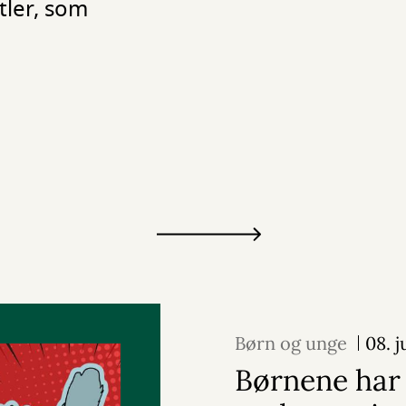
tler, som
Børn og unge
08. j
Børnene har 