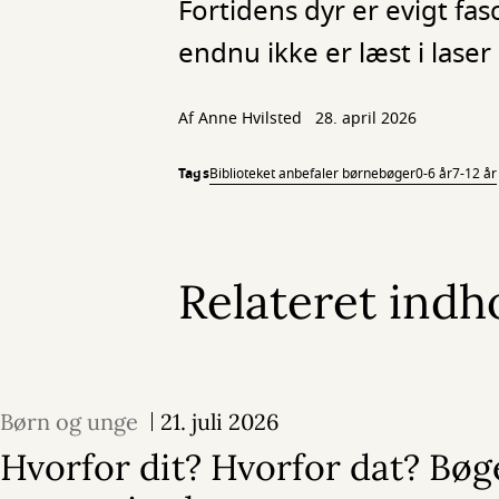
Fortidens dyr er evigt fas
endnu ikke er læst i lase
Af
Anne Hvilsted
28. april 2026
Tags
Biblioteket anbefaler børnebøger
0-6 år
7-12 år
Relateret indh
Børn og unge
21. juli 2026
Hvorfor dit? Hvorfor dat? Bøge