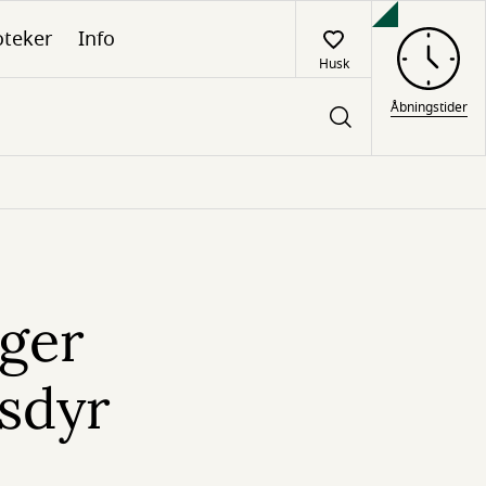
oteker
Info
Husk
Åbningstider
øger
dsdyr