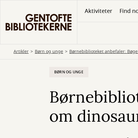
Gå
Aktiviteter
Find no
til
hovedindhold
Artikler
Børn og unge
Børnebiblioteket anbefaler: Bøge
BØRN OG UNGE
Børnebiblio
om dinosaur