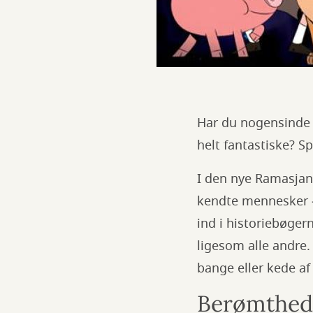
Har du nogensinde t
helt fantastiske? Sp
I den nye Ramasjang
kendte mennesker – 
ind i historiebøger
ligesom alle andre. 
bange eller kede af
Berømthede