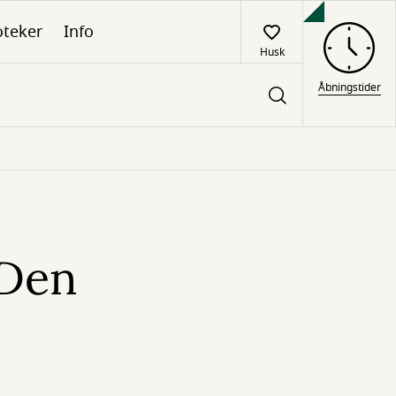
oteker
Info
Husk
Åbningstider
"Den