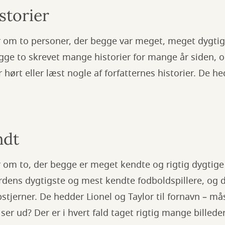
istorier
 om to personer, der begge var meget, meget dygtige 
egge to skrevet mange historier for mange år siden, 
 hørt eller læst nogle af forfatternes historier. De h
ndt
 om to, der begge er meget kendte og rigtig dygtige t
rdens dygtigste og mest kendte fodboldspillere, og 
stjerner. De hedder Lionel og Taylor til fornavn – m
ser ud? Der er i hvert fald taget rigtig mange billed