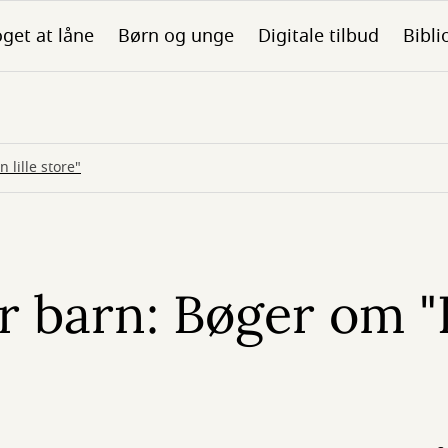
get at låne
Børn og unge
Digitale tilbud
Bibli
lille store"
r barn: Bøger om 