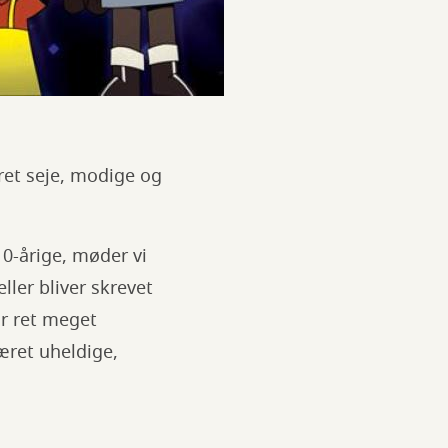
ret seje, modige og
0-årige,
møder vi
ler bliver skrevet
ar ret meget
været uheldige,