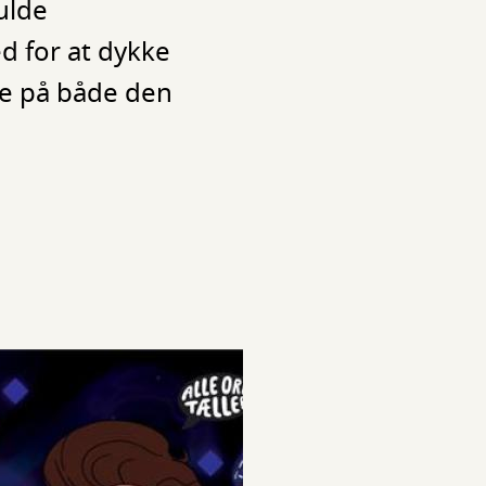
ulde
d for at dykke
re på både den