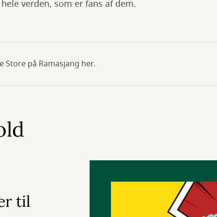
 hele verden, som er fans af dem.
le Store på Ramasjang her.
old
r til