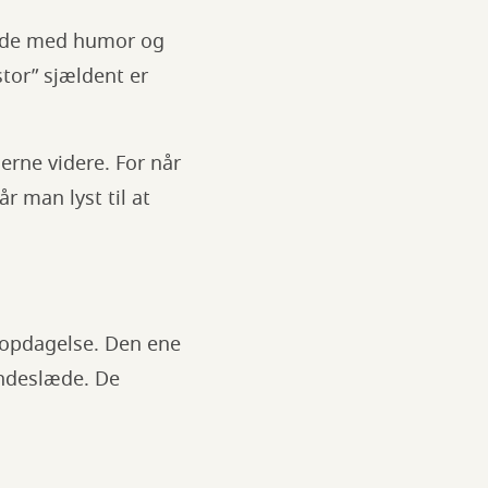
højde med humor og
tor” sjældent er
ierne videre. For når
r man lyst til at
 opdagelse. Den ene
undeslæde. De