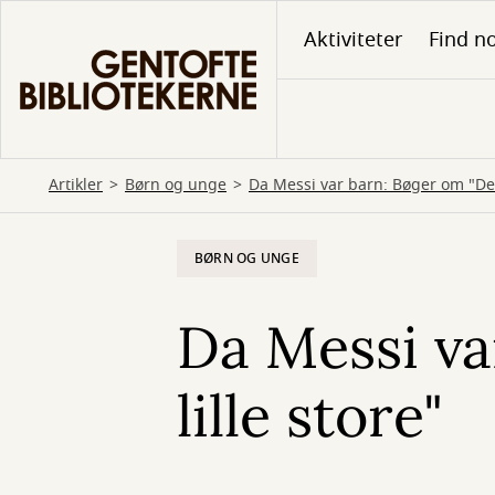
Gå
Aktiviteter
Find no
til
hovedindhold
Artikler
Børn og unge
Da Messi var barn: Bøger om "Den 
BØRN OG UNGE
Da Messi va
lille store"