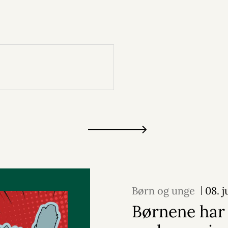
Børn og unge
08. j
Børnene har 