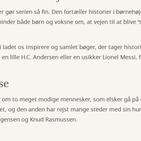
er gør serien så fin. Den fortæller historier i børne
nder både børn og voksne om, at vejen til at blive “s
i ladet os inspirere og samlet bøger, der tager histor
n lille H.C. Andersen eller en usikker Lionel Messi, få
se
r om to meget modige mennesker, som elsker gå på
met, og den anden har rejst mange steder med sin h
ogensen og Knud Rasmussen.