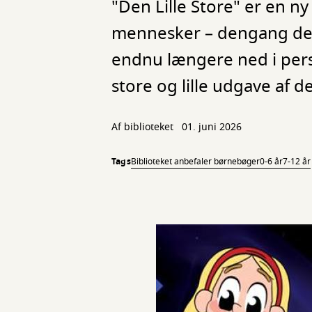
"Den Lille Store" er en n
mennesker – dengang de v
endnu længere ned i pers
store og lille udgave af d
Af biblioteket
01. juni 2026
Tags
Biblioteket anbefaler børnebøger
0-6 år
7-12 år