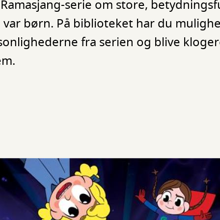
y Ramasjang-serie om store, betydningsf
ar børn. På biblioteket har du mulighe
onlighederne fra serien og blive kloge
em.