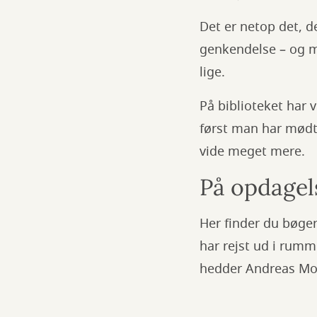
Det er netop det, d
genkendelse – og mi
lige.
På biblioteket har v
først man har mødt e
vide meget mere.
På opdagel
Her finder du bøge
har rejst ud i rum
hedder Andreas M