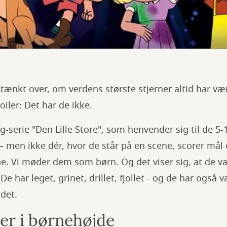
ænkt over, om verdens største stjerner altid har væ
oiler: Det har de ikke.
-serie "Den Lille Store"
,
som henvender sig til de 5-1
men ikke dér, hvor de står på en scene, scorer mål el
ne. Vi møder dem som børn. Og det viser sig, at de v
De har leget, grinet, drillet, fjollet - og de har også 
 det.
r i børnehøjde