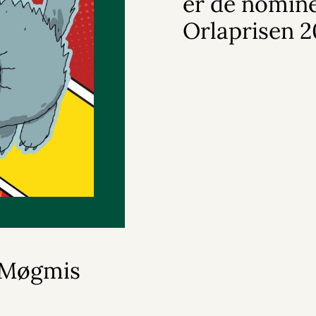
er de nomine
Orlaprisen 
r Møgmis