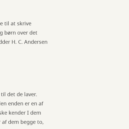
til at skrive
og børn over det
edder H. C. Andersen
il det de laver.
den enden er en af
åske kender I dem
er af dem begge to,