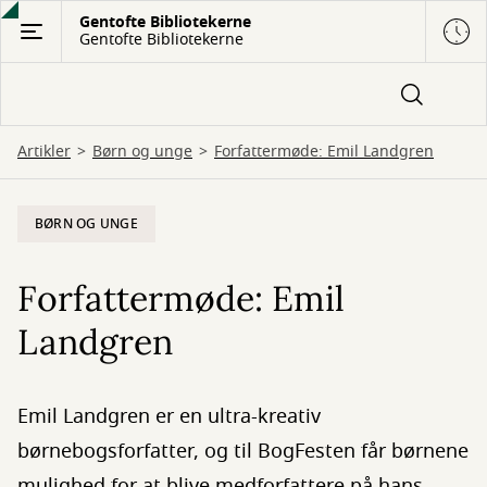
Gå
Gentofte Bibliotekerne
Gentofte Bibliotekerne
til
hovedindhold
Artikler
Børn og unge
Forfattermøde: Emil Landgren
BØRN OG UNGE
Forfattermøde: Emil
Landgren
Emil Landgren er en ultra-kreativ
børnebogsforfatter, og til BogFesten får børnene
mulighed for at blive medforfattere på hans