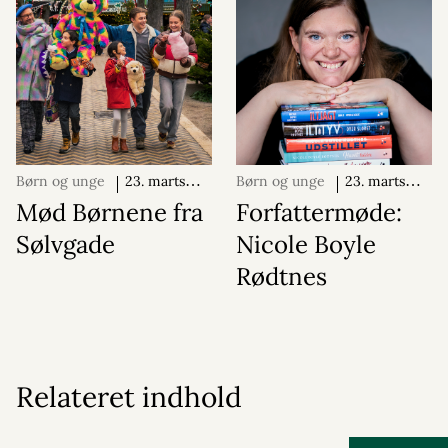
Børn og unge
23. marts
Børn og unge
23. marts
2026
2026
Mød Børnene fra
Forfattermøde:
Sølvgade
Nicole Boyle
Rødtnes
Relateret indhold