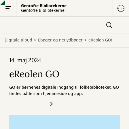
Gå
Gentofte Bibliotekerne
Gentofte Bibliotekerne
til
hovedindhold
Digitale tilbud
Ebøger og netlydbøger
eReolen GO!
eReolen
14. maj 2024
GO
eReolen GO
GO er børnenes digitale indgang til folkebiblioteket. GO
findes både som hjemmeside og app.