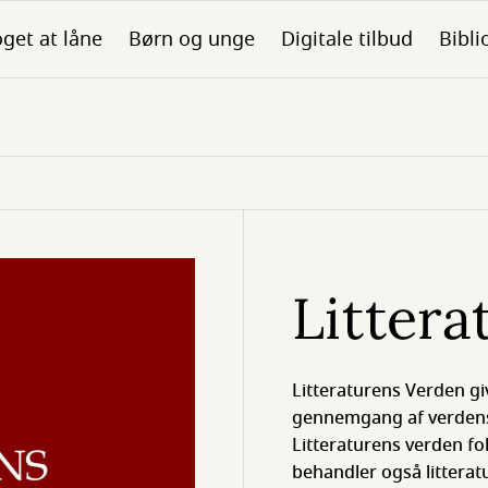
get at låne
Børn og unge
Digitale tilbud
Bibli
Littera
Lit­te­ra­turens Verden
gennem­gang af verdens li
Litteraturens verden fo
behandler også litteratu