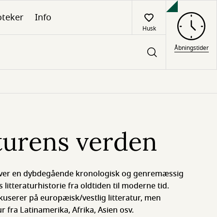
oteker
Info
Husk
Åbningstider
turens verden
 giver en dybdegående krono­logisk og genremæssig
t­te­ra­turhistorie fra old­tid­en til moderne tid.
kuserer på europæisk/vestlig litteratur, men
r fra Latinamerika, Afrika, Asien osv.