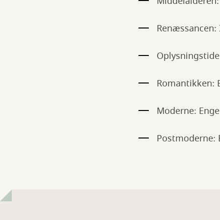
Middelalderen:
Renæssancen: It
Oplysningstide
Romantikken: E
Moderne: Engel
Postmoderne: E