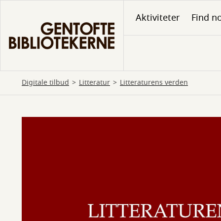
Gå
Aktiviteter
Find no
til
hovedindhold
Digitale tilbud
Litteratur
Litteraturens verden
Litteraturens
verden