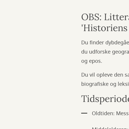
OBS: Litter
'Historiens
Du finder dybdegåen
du udforske geograf
og epos.
Du vil opleve den s
biografiske og leks
Tidsperiod
Oldtiden: Mess