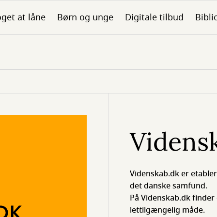
get at låne
Børn og unge
Digitale tilbud
Bibli
Videns
Videnskab.dk er etabler
det danske samfund.
På Videnskab.dk finder 
lettilgængelig måde.