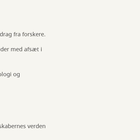
rag fra forskere.
 der med afsæt i
ologi og
nskabernes verden