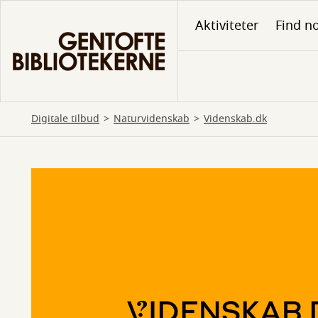
Gå
Aktiviteter
Find no
til
hovedindhold
Digitale tilbud
Naturvidenskab
Videnskab.dk
Videnskab.dk