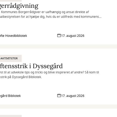
gerrådgivning
 Kommunes Borgerrådgiver er uafhængig og ansat direkte af
bestyrelsen for at hjælpe dig, hvis du er utilfreds med kommunens
g af dig eller din sag.
fte Hovedbibliotek
17. august 2026
 AKTIVITETER
ftensstrik i Dyssegård
st til at udveksle tips og tricks og blive inspireret af andre? Så kom til
sstrik på Dyssegård Bibliotek.
gård Bibliotek
17. august 2026