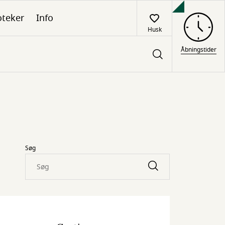
oteker
Info
Husk
Åbningstider
Søg