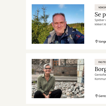
VOKS
Se 
Spidser 
kikkert k
Vange
FASTE
Bor
Gentofte
Kommunal
behandlin
Gento