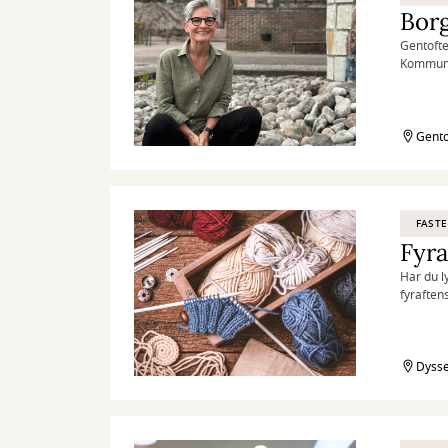
Bor
Gentofte
Kommunal
behandlin
Gento
FASTE
Fyra
Har du ly
fyraften
Dysse