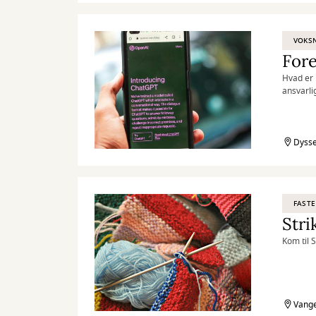
VOKS
Fore
Hvad er 
ansvarli
Dysse
FASTE
Stri
Kom til 
Vange