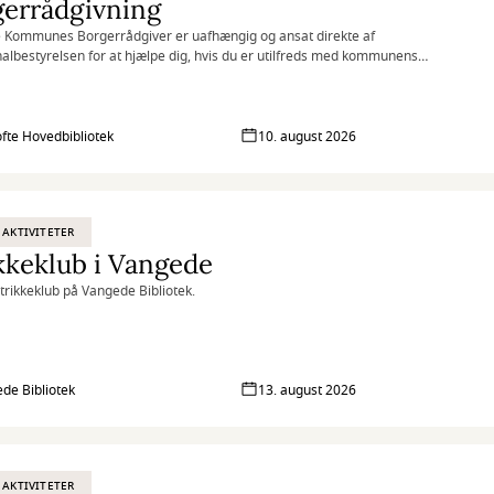
gerrådgivning
 Kommunes Borgerrådgiver er uafhængig og ansat direkte af
bestyrelsen for at hjælpe dig, hvis du er utilfreds med kommunens
g af dig eller din sag.
fte Hovedbibliotek
10. august 2026
 AKTIVITETER
kkeklub i Vangede
Strikkeklub på Vangede Bibliotek.
de Bibliotek
13. august 2026
 AKTIVITETER