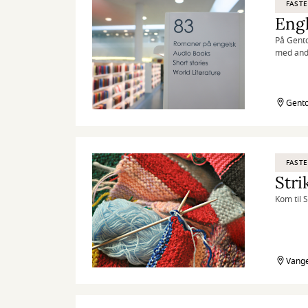
FASTE
Engl
På Gento
med and
Gento
FASTE
Stri
Kom til 
Vange