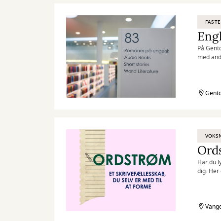
FASTE
Engl
På Gento
med and
Gento
VOKS
Ords
Har du l
dig. Her
Vange