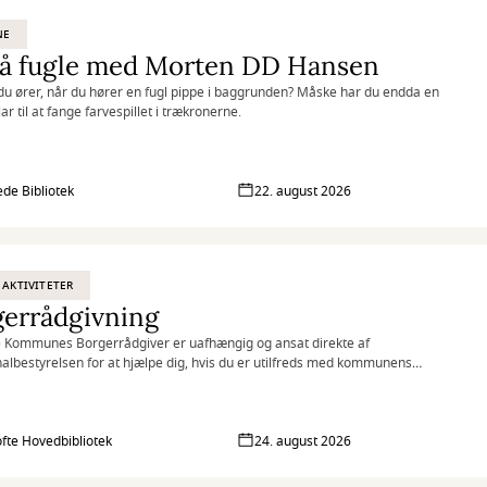
NE
på fugle med Morten DD Hansen
du ører, når du hører en fugl pippe i baggrunden? Måske har du endda en
lar til at fange farvespillet i trækronerne.
de Bibliotek
22. august 2026
 AKTIVITETER
gerrådgivning
 Kommunes Borgerrådgiver er uafhængig og ansat direkte af
bestyrelsen for at hjælpe dig, hvis du er utilfreds med kommunens
g af dig eller din sag.
fte Hovedbibliotek
24. august 2026