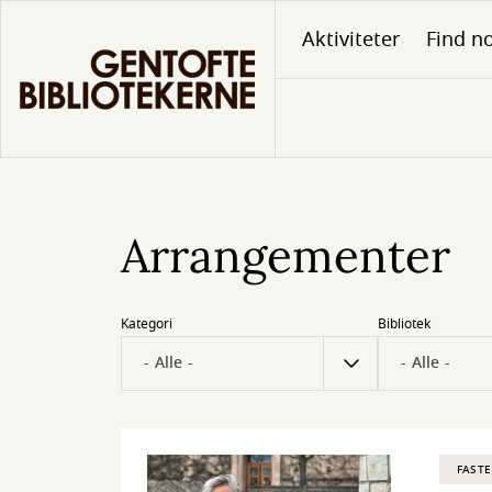
Gå
Aktiviteter
Find no
til
hovedindhold
Arrangementer
Kategori
Bibliotek
FASTE