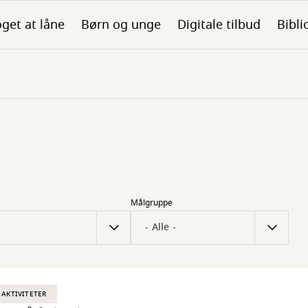
get at låne
Børn og unge
Digitale tilbud
Bibli
Målgruppe
 AKTIVITETER