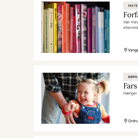
FASTE
Forf
Vær med,
eftermid
Vange
BØRN
Fars
Hænger u
Ordru