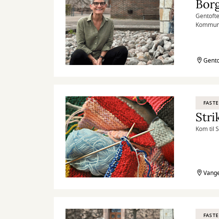
Bor
Gentofte
Kommunal
behandlin
Gento
FASTE
Stri
Kom til 
Vange
FASTE