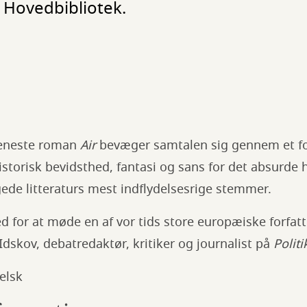
 Hovedbibliotek.
seneste roman
Air
bevæger samtalen sig gennem et fo
storisk bevidsthed, fantasi og sans for det absurde ha
ede litteraturs mest indflydelsesrige stemmer.
 for at møde en af vor tids store europæiske forfat
Idskov, debatredaktør, kritiker og journalist på
Polit
elsk