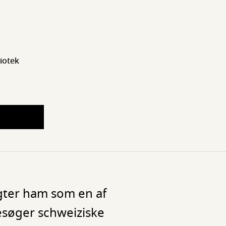
iotek
gter ham som en af
esøger schweiziske