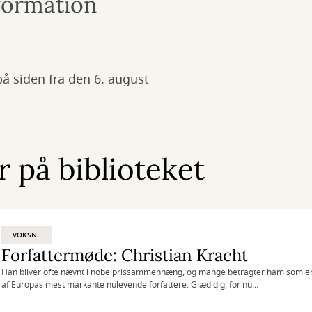
nformation
 på siden fra den 6. august
 på biblioteket
VOKSNE
Forfattermøde: Christian Kracht
Han bliver ofte nævnt i nobelprissammenhæng, og mange betragter ham som e
af Europas mest markante nulevende forfattere. Glæd dig, for nu
besøger schweiziske Christian Kracht Gentofte Hovedbibliotek.