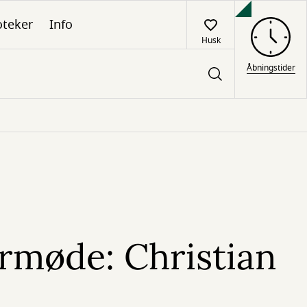
oteker
Info
Husk
Åbningstider
ermøde: Christian