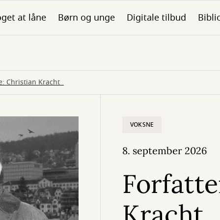
get at låne
Børn og unge
Digitale tilbud
Bibli
e: Christian Kracht
VOKSNE
8. september 2026
Forfatt
Kracht