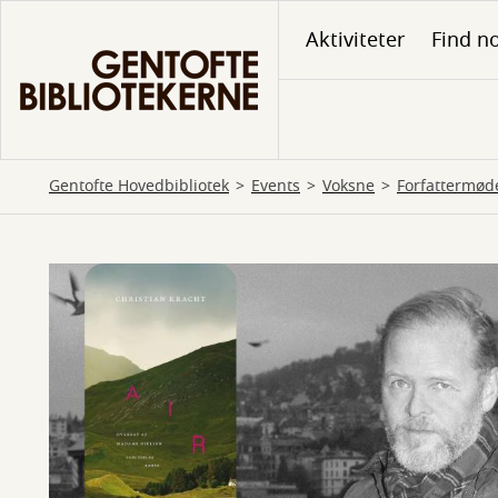
Gå
Aktiviteter
Find no
til
hovedindhold
Gentofte Hovedbibliotek
Events
Voksne
Forfattermød