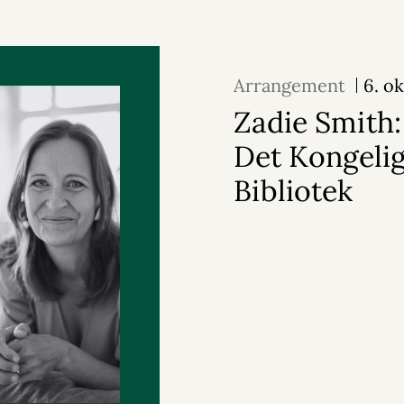
Arrangement
6. o
Zadie Smith: 
Det Kongeli
Bibliotek