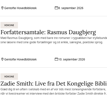
Gentofte Hovedbibliotek
8. september 2026
VOKSNE
Forfattersamtale: Rasmus Daugbjerg
Mød Rasmus Daugbjerg, som med bare tre romaner i rygsækken har tryllebund
sine læsere med sine gode fortællinger og sit enkle, særegne, poetiske sprog.
Gentofte Hovedbibliotek
10. september 2026
VOKSNE
Zadie Smith: Live fra Det Kongelige Bibl
Glæd dig til en aften i selskab med en af vor tids mest toneangivende forfattere,
når vi livestreamer et interview med den britiske forfatter Zadie Smith direkte fr
scenen i Den Sorte Diamant.