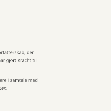
rfatterskab, der
r gjort Kracht til
tere i samtale med
iken
.