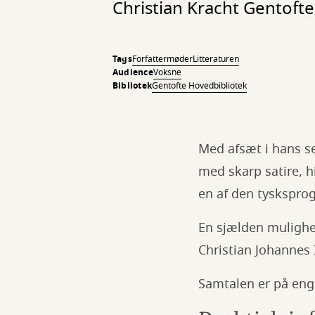
Christian Kracht Gentofte
Tags
Forfattermøder
Litteraturen
Audience
Voksne
Bibliotek
Gentofte Hovedbibliotek
Med afsæt i hans 
med skarp satire, hi
en af den tysksprog
En sjælden mulighed
Christian Johannes 
Samtalen er på eng