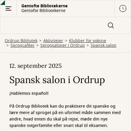
Gå
Gentofte Bibliotekerne
Gentofte Bibliotekerne
til
hovedindhold
Ordrup Bibliotek
Aktiviteter
Klubber for voksne
Sprogcaféer
Sprogsaloner i Ordrup
Spansk salon
Spansk
12. september 2025
salon
Spansk salon i Ordrup
i
Ordrup
¡Hablemos español!
På Ordrup Bibliotek kan du praktisere dit spanske og
lære mere af sproget på en uformel måde sammen med
andre, hvad enten du skal på rejse, møde din nye
spanske svigerfamilie eller snart skal til eksamen.